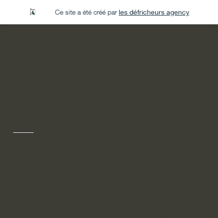
Ce site a été créé par
les défricheurs agency
Gonzalez Avocats
Mentions légales
Le site GonzalezAvocats.com est édité par
la société GonzalezAvocats, dont le siège
social est situé au 12 rue de la Paix, 75002
Paris.
La société GonzalezAvocats est une société
d'avocats inscrite au barreau de Paris, dont
le numéro de TVA intracommunautaire est
FR123456789.
Le directeur de la publication du site est