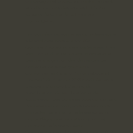
contrefaçon et poursuivie conformément
aux dispositions des articles L.335-2 et
suivants du Code de la Propriété
Intellectuelle.
Les données personnelles collectées sur le
site sont destinées à la société
GonzalezAvocats et à ses partenaires. Elles
font l'objet d'un traitement informatique
destiné à la gestion des demandes de
contact et de renseignements.
Conformément à la loi "Informatique et
Libertés" du 6 janvier 1978 modifiée, vous
disposez d'un droit d'accès, de
modification, de rectification et de
suppression des données vous concernant.
Pour exercer ce droit, vous pouvez nous
contacter par e-mail à l'adresse suivante :
contact@gonzalezavocats.com
ou par
courrier à l'adresse suivante :
GonzalezAvocats, 12 rue de la Paix, 75002