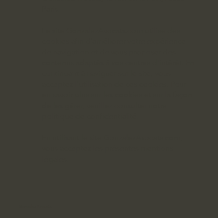
Paris.
Le site GonzalezAvocats.com utilise des
cookies afin d'améliorer votre expérience
de navigation et de vous proposer des
contenus adaptés à vos centres d'intérêt. En
continuant à naviguer sur le site, vous
acceptez l'utilisation de ces cookies. Pour
en savoir plus sur les cookies et sur la façon
de les gérer, veuillez consulter notre
politique de confidentialité.
En utilisant le site GonzalezAvocats.com,
vous acceptez les présentes mentions
légales.
Gonzalez Avocats