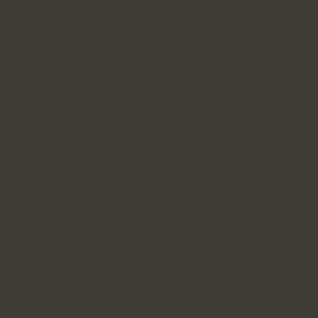
de son site ou de l'impossibilité d'y
accéder.
Tous les éléments du site, notamment les
textes, images, graphismes, vidéos, logos,
marques, noms de domaine, etc., sont la
propriété exclusive de la société
GonzalezAvocats ou de ses partenaires et
sont protégés par le droit d'auteur et le
droit des marques. Toute reproduction,
représentation, modification, publication,
adaptation, traduction, exploitation
commerciale ou non, de tout ou partie du
site, quel que soit le moyen ou le procédé
utilisé, est interdite, sauf autorisation écrite
préalable de la société GonzalezAvocats.
Toute utilisation non autorisée du site ou de
l'un des éléments qui le composent sera
considérée comme constitutive d'une