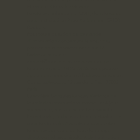
Monsieur Gonzalez George.
Le site est hébergé par OVH, dont le siège
social est situé au 2 rue Kellermann, 59100
Roubaix.
Pour toute question ou demande
d'information concernant le site, vous
pouvez nous contacter par e-mail à
l'adresse suivante :
contact@gonzalezavocats.com
ou par
téléphone au 01 88 23 73 76. Vous pouvez
également nous écrire à l'adresse suivante :
GonzalezAvocats, 12 rue de la Paix, 75002
Paris.
La société GonzalezAvocats s'efforce de
fournir des informations exactes et à jour
sur son site, mais ne saurait en garantir
l'exactitude, l'exhaustivité ou l'actualité. La
société GonzalezAvocats ne saurait être
tenue responsable de tout dommage,
direct ou indirect, résultant de l'utilisation